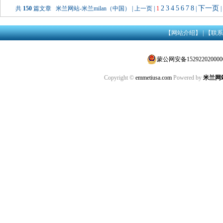
2
3
4
5
6
7
8
下一页
共
150
篇文章 米兰网站-米兰milan（中国） | 上一页 |
1
|
|
【网站介绍】
|
【联系
蒙公网安备152922020000
Copyright ©
emmetiusa.com
Powered by
米兰网站