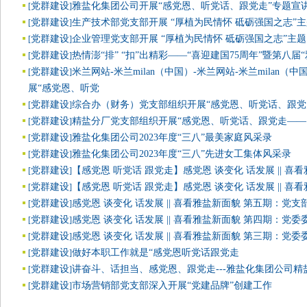
党群建设
雅盐化集团公司开展“感党恩、听党话、跟党走”专题宣
[
]
党群建设
生产技术部党支部开展 “厚植为民情怀 砥砺强国之志”
[
]
党群建设
企业管理党支部开展 “厚植为民情怀 砥砺强国之志”主
[
]
党群建设
热情澎“排” “扣”出精彩——“喜迎建国75周年”暨第八届
[
]
党群建设
米兰网站-米兰milan（中国）-米兰网站-米兰milan（
[
]
展“感党恩、听党
党群建设
综合办（财务）党支部组织开展“感党恩、听党话、跟党
[
]
党群建设
精盐分厂党支部组织开展“感党恩、听党话、跟党走——‘
[
]
党群建设
雅盐化集团公司2023年度“三八”最美家庭风采录
[
]
党群建设
雅盐化集团公司2023年度“三八”先进女工集体风采录
[
]
党群建设
【感党恩 听党话 跟党走】感党恩 谈变化 话发展 || 喜
[
]
党群建设
【感党恩 听党话 跟党走】感党恩 谈变化 话发展 || 喜
[
]
党群建设
感党恩 谈变化 话发展 || 喜看雅盐新面貌 第五期：党
[
]
党群建设
感党恩 谈变化 话发展 || 喜看雅盐新面貌 第四期：党
[
]
党群建设
感党恩 谈变化 话发展 || 喜看雅盐新面貌 第三期：党
[
]
党群建设
做好本职工作就是“感党恩听党话跟党走
[
]
党群建设
讲奋斗、话担当、感党恩、跟党走---雅盐化集团公司精
[
]
党群建设
市场营销部党支部深入开展“党建品牌”创建工作
[
]